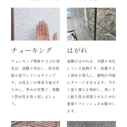
チョーキング
はがれ
チョーキング現象やカビの発
塗膜のはがれは、外壁が劣化
生は、塗膜が劣化し、防水性
している証拠です。放置する
能が低下しているサインで
と雨水が浸入し、建物の内部
す。お住まいの寿命を延ばす
にダメージを与えます。今す
ために、早めの対策で、美観
ぐ塗り替えを検討し、美しさ
と防水性を取り戻しましょ
と耐久性を回復させるための
う。
塗装リフレッシュをお勧めし
ます。