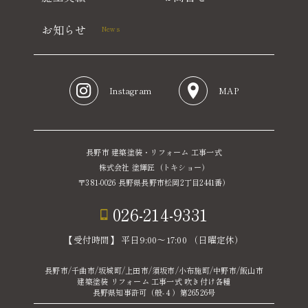
お知らせ
News
Instagram
MAP
長野市 建築塗装・リフォーム 工事一式
株式会社 塗輝匠（トキショー）
〒381-0026 長野県長野市松岡2丁目2441番）
026-214-9331
【受付時間】 平日9:00〜17:00 （日曜定休）
長野市/千曲市/坂城町/上田市/須坂市/小布施町/中野市/飯山市
建築塗装 リフォーム 工事一式 吹き付け各種
長野県知事許可（般-４）第26526号