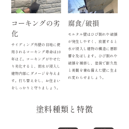
コーキングの劣
腐食/破損
化
モルタル壁はひび割れや破損
が発生しやすく、放置すると
サイディング外壁の目地に使
水が浸入し建物の構造に悪影
用されるコーキング寿命は10
響を及ぼします。ひび割れや
年ほど。コーキングがやせた
破損を補修し、塗装で耐久性
り劣化すると、雨水が浸入し
と美観を兼ね備えた壁に生ま
建物内部にダメージを与えま
れ変わらせましょう。
す。打ち替えをし、お住まい
をしっかりと守りましょう。
塗料種類と特徴