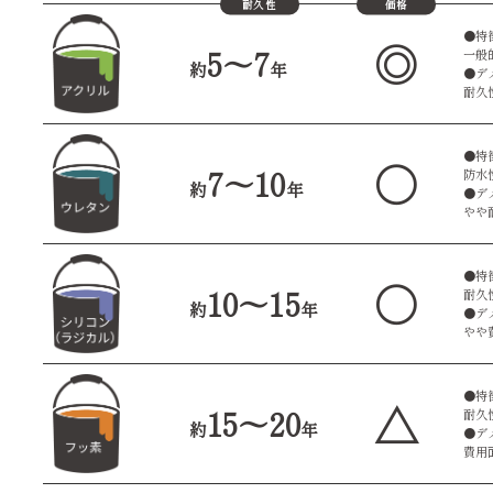
耐久性
価格
●特
◎
5〜7
一般
約
年
●デ
耐久
●特
○
7〜10
防水
約
年
●デ
やや
●特
○
10〜15
耐久
約
年
●デ
やや
●特
△
15〜20
耐久
約
年
●デ
費用