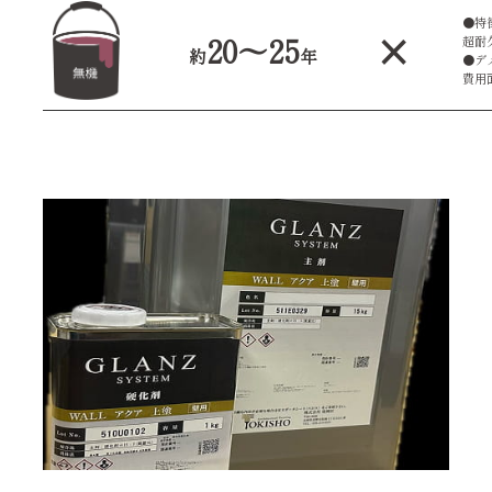
●特
×
20〜25
超耐
約
年
●デ
費用