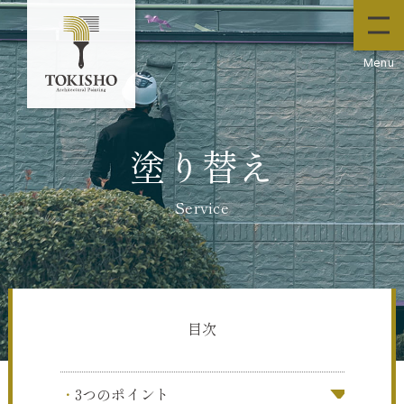
Menu
ホーム
Home
塗り替え
塗り替え
Service
Service
施工事例
Works
お知らせ
News
会社情報
Company
目次
採用案内
Recruit
3つのポイント