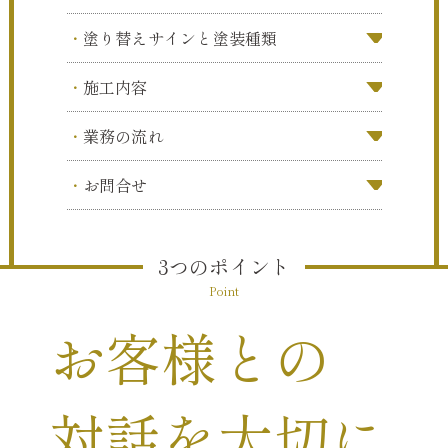
お問合せ
Contact
塗り替えサインと塗装種類
施工内容
長野市 建築塗装・リフォーム 工事一式
業務の流れ
株式会社 塗輝匠（トキショー）
お問合せ
026-214-9331
【受付時間】 平日9:00〜17:00 （日曜定休）
3つのポイント
Point
Instagram
MAP
お客様との
対話を大切に。