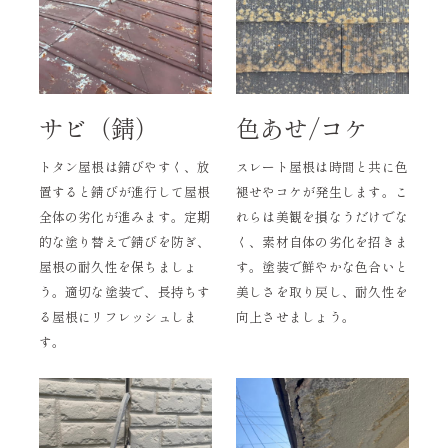
サビ（錆）
色あせ/コケ
トタン屋根は錆びやすく、放
スレート屋根は時間と共に色
置すると錆びが進行して屋根
褪せやコケが発生します。こ
全体の劣化が進みます。定期
れらは美観を損なうだけでな
的な塗り替えで錆びを防ぎ、
く、素材自体の劣化を招きま
屋根の耐久性を保ちましょ
す。塗装で鮮やかな色合いと
う。適切な塗装で、長持ちす
美しさを取り戻し、耐久性を
る屋根にリフレッシュしま
向上させましょう。
す。