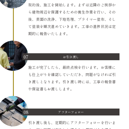
契約後、施工を開始します。まずは近隣のご挨拶か
ら建物周辺を保護するための養生作業を行い、その
後、表面の洗浄、下地処理、プライマー塗布、そし
て塗装を順次進めていきます。工事の進捗状況は定
期的に報告いたします。
07
お引き渡し
施工が完了したら、最終点検を行います。お客様に
も仕上がりを確認していただき、問題がなければ引
き渡しとなります。引き渡し時には、工事の報告書
や保証書もお渡しします。
08
アフターフォロー
引き渡し後も、定期的にアフターフォローを行いま